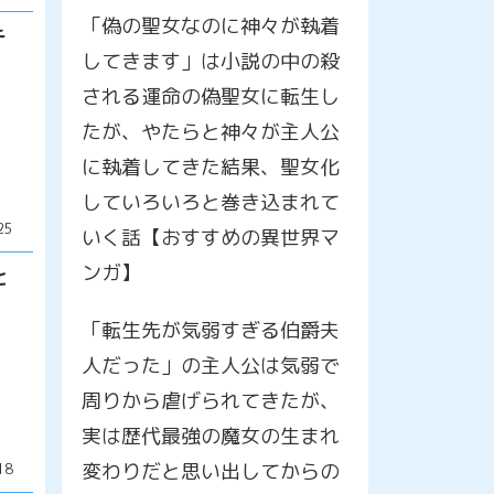
「偽の聖女なのに神々が執着
チ
してきます」は小説の中の殺
される運命の偽聖女に転生し
たが、やたらと神々が主人公
に執着してきた結果、聖女化
していろいろと巻き込まれて
25
いく話【おすすめの異世界マ
ンガ】
と
「転生先が気弱すぎる伯爵夫
人だった」の主人公は気弱で
周りから虐げられてきたが、
実は歴代最強の魔女の生まれ
変わりだと思い出してからの
18